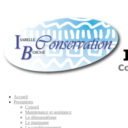
Skip
to
content
Accueil
Prestations
Conseil
Maintenance et assistance
Le dépoussiérage
Le marquage
Le conditionnement