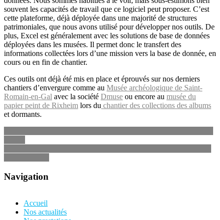
données. Nous sommes habitués à le voir, mais sous-estimons bien
souvent les capacités de travail que ce logiciel peut proposer. C’est
cette plateforme, déjà déployée dans une majorité de structures
patrimoniales, que nous avons utilisé pour développer nos outils. De
plus, Excel est généralement avec les solutions de base de données
déployées dans les musées. Il permet donc le transfert des
informations collectées lors d’une mission vers la base de donnée, en
cours ou en fin de chantier.
Ces outils ont déjà été mis en place et éprouvés sur nos derniers
chantiers d’envergure comme au
Musée archéologique de Saint-
Romain-en-Gal
avec la société
Dmuse
ou encore au
musée du
papier peint de Rixheim
lors du
chantier des collections des albums
et dormants.
Numérisation de documents patrimoniaux pour un musée de Haute-
Savoie
IB Conservation dans les Vosges pour un chantier d’externalisation
des collections
Navigation
Accueil
Nos actualités